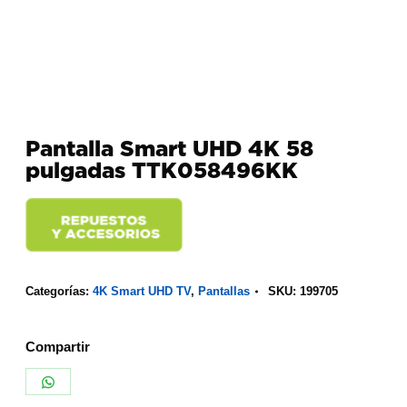
Pantalla Smart UHD 4K 58
pulgadas TTK058496KK
Categorías:
4K Smart UHD TV
,
Pantallas
SKU:
199705
Compartir
Share