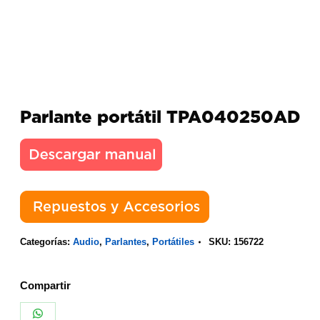
Parlante portátil TPA040250AD
Categorías:
Audio
,
Parlantes
,
Portátiles
SKU:
156722
Compartir
Share