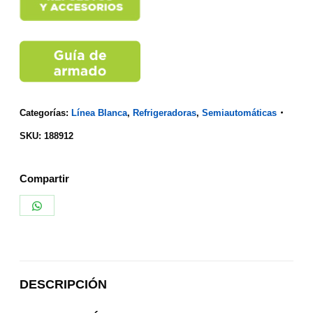
Categorías:
Línea Blanca
,
Refrigeradoras
,
Semiautomáticas
SKU:
188912
Compartir
Share
on
WhatsApp
DESCRIPCIÓN