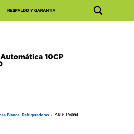
RESPALDO Y GARANTIA
 Automática 10CP
D
nea Blanca
,
Refrigeradoras
SKU:
194094