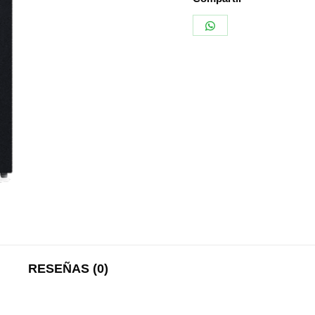
Share
on
WhatsApp
RESEÑAS (0)