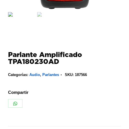
Parlante Amplificado
TPA180230AD
Categorías:
Audio
,
Parlantes
SKU:
187566
Compartir
Share
on
WhatsApp