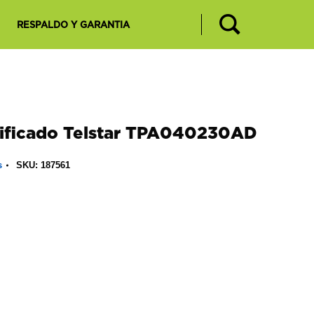
RESPALDO Y GARANTIA
lificado Telstar TPA040230AD
s
SKU:
187561