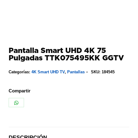
Pantalla Smart UHD 4K 75
Pulgadas TTK075495KK GGTV
Categorías:
4K Smart UHD TV
,
Pantallas
SKU:
184545
Compartir
Share
on
WhatsApp
DESCRIPCIÓN