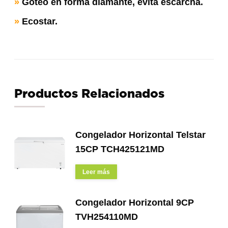
»
Goteo en forma diamante, evita escarcha.
»
Ecostar.
Productos Relacionados
Congelador Horizontal Telstar
15CP TCH425121MD
Leer más
Congelador Horizontal 9CP
TVH254110MD