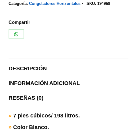
Categoría:
Congeladores Horizontales
SKU:
194969
Compartir
Share
on
WhatsApp
DESCRIPCIÓN
INFORMACIÓN ADICIONAL
RESEÑAS (0)
»
7 pies cúbicos/ 198 litros.
»
Color Blanco.