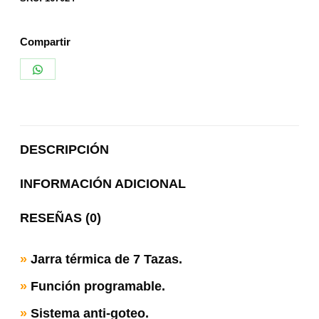
Compartir
Share
on
WhatsApp
DESCRIPCIÓN
INFORMACIÓN ADICIONAL
RESEÑAS (0)
»
Jarra térmica de 7 Tazas.
»
Función programable.
»
Sistema anti-goteo.