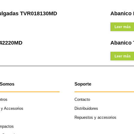
pulgadas TVR018130MD
Abanico
Leer más
042220MD
Abanico 
Leer más
 Somos
Soporte
tros
Contacto
 y Accesorios
Distribuidores
Repuestos y accesorios
ompactos