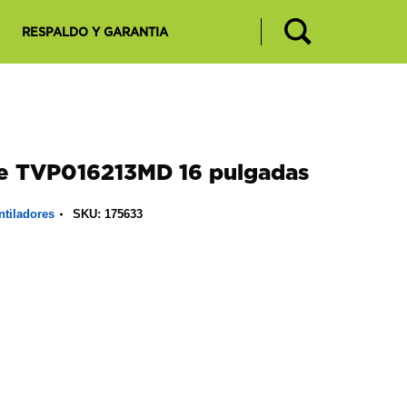
RESPALDO Y GARANTIA
ie TVP016213MD 16 pulgadas
ntiladores
SKU:
175633