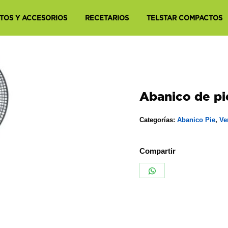
TOS Y ACCESORIOS
RECETARIOS
TELSTAR COMPACTOS
Abanico de p
Categorías:
Abanico Pie
,
Ve
Compartir
Share
on
WhatsApp