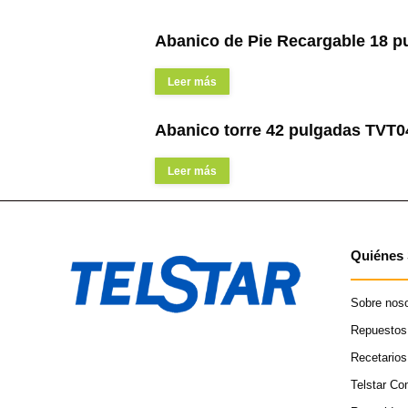
Abanico de Pie Recargable 18 
Leer más
Abanico torre 42 pulgadas TVT
Leer más
Quiénes
Sobre noso
Repuestos
Recetarios
Telstar C