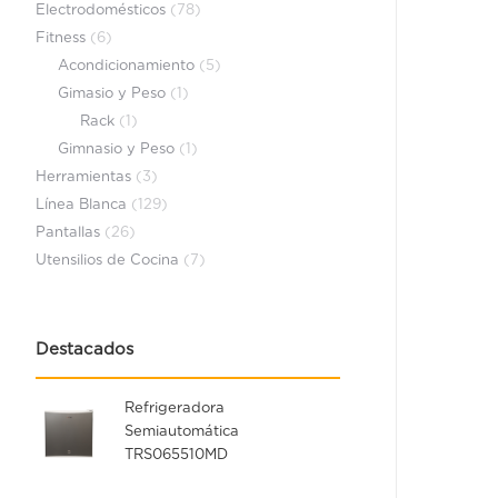
Electrodomésticos
(78)
Fitness
(6)
Acondicionamiento
(5)
Gimasio y Peso
(1)
Rack
(1)
Gimnasio y Peso
(1)
Herramientas
(3)
Línea Blanca
(129)
Pantallas
(26)
Utensilios de Cocina
(7)
Destacados
Refrigeradora
Semiautomática
TRS065510MD