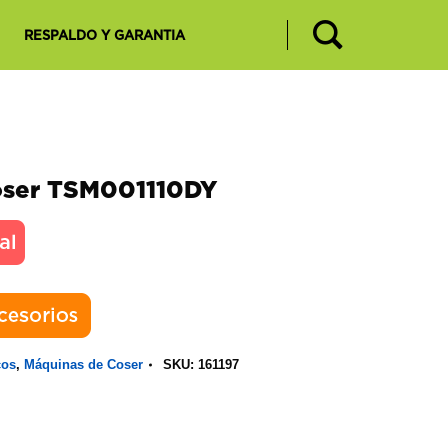
RESPALDO Y GARANTIA
oser TSM001110DY
cos
,
Máquinas de Coser
SKU:
161197